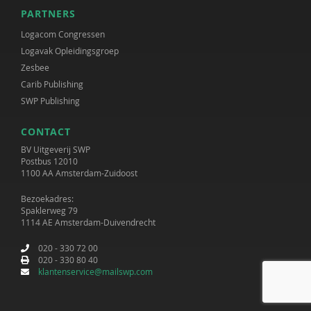
PARTNERS
Logacom Congressen
Logavak Opleidingsgroep
Zesbee
Carib Publishing
SWP Publishing
CONTACT
BV Uitgeverij SWP
Postbus 12010
1100 AA Amsterdam-Zuidoost
Bezoekadres:
Spaklerweg 79
1114 AE Amsterdam-Duivendrecht
020 - 330 72 00
020 - 330 80 40
klantenservice@mailswp.com