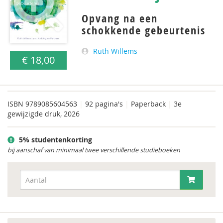
Opvang na een
schokkende gebeurtenis
Ruth Willems
€ 18,00
ISBN
9789085604563
|
92 pagina's
|
Paperback
|
3e
gewijzigde druk, 2026
5% studentenkorting
bij aanschaf van minimaal twee verschillende studieboeken