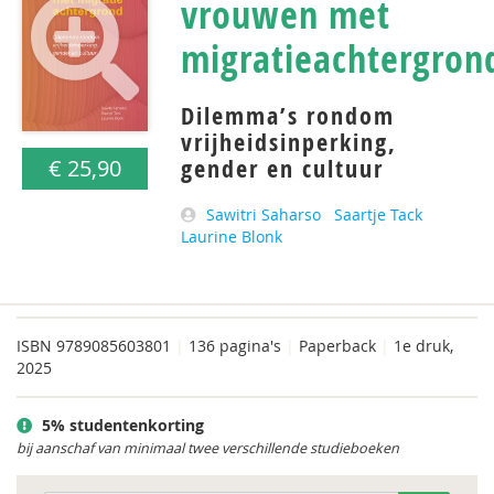
vrouwen met
migratieachtergron
Dilemma’s rondom
vrijheidsinperking,
gender en cultuur
€ 25,90
Sawitri Saharso
Saartje Tack
Laurine Blonk
ISBN
9789085603801
|
136 pagina's
|
Paperback
|
1e druk,
2025
5% studentenkorting
bij aanschaf van minimaal twee verschillende studieboeken