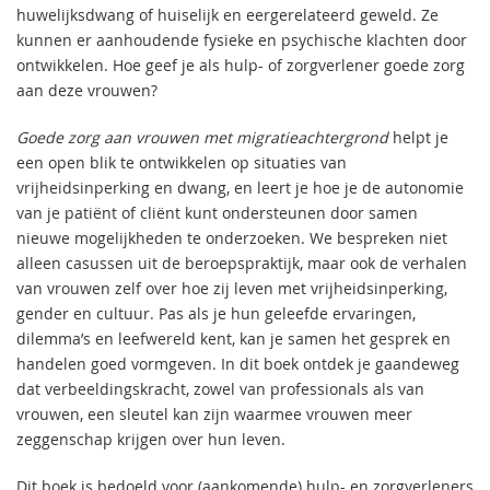
huwelijksdwang of huiselijk en eergerelateerd geweld. Ze
kunnen er aanhoudende fysieke en psychische klachten door
ontwikkelen. Hoe geef je als hulp- of zorgverlener goede zorg
aan deze vrouwen?
Goede zorg aan vrouwen met migratieachtergrond
helpt je
een open blik te ontwikkelen op situaties van
vrijheidsinperking en dwang, en leert je hoe je de autonomie
van je patiënt of cliënt kunt ondersteunen door samen
nieuwe mogelijkheden te onderzoeken. We bespreken niet
alleen casussen uit de beroepspraktijk, maar ook de verhalen
van vrouwen zelf over hoe zij leven met vrijheidsinperking,
gender en cultuur. Pas als je hun geleefde ervaringen,
dilemma’s en leefwereld kent, kan je samen het gesprek en
handelen goed vormgeven. In dit boek ontdek je gaandeweg
dat verbeeldingskracht, zowel van professionals als van
vrouwen, een sleutel kan zijn waarmee vrouwen meer
zeggenschap krijgen over hun leven.
Dit boek is bedoeld voor (aankomende) hulp- en zorgverleners