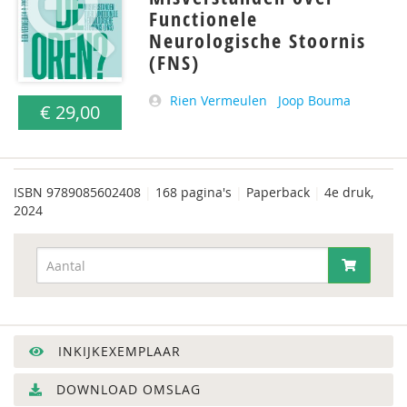
Functionele
Neurologische Stoornis
(FNS)
Rien Vermeulen
Joop Bouma
€ 29,00
ISBN
9789085602408
|
168 pagina's
|
Paperback
|
4e druk,
2024
INKIJKEXEMPLAAR
DOWNLOAD OMSLAG