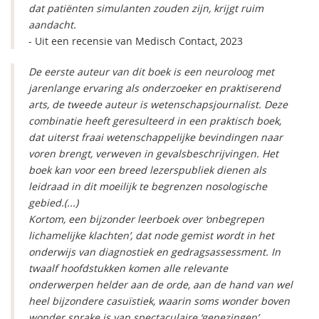
dat patiënten simulanten zouden zijn, krijgt ruim
aandacht.
- Uit een recensie van Medisch Contact, 2023
De eerste auteur van dit boek is een neuroloog met
jarenlange ervaring als onderzoeker en praktiserend
arts, de tweede auteur is wetenschapsjournalist. Deze
combinatie heeft geresulteerd in een praktisch boek,
dat uiterst fraai wetenschappelijke bevindingen naar
voren brengt, verweven in gevalsbeschrijvingen. Het
boek kan voor een breed lezerspubliek dienen als
leidraad in dit moeilijk te begrenzen nosologische
gebied.(...)
Kortom, een bijzonder leerboek over ‘onbegrepen
lichamelijke klachten’, dat node gemist wordt in het
onderwijs van diagnostiek en gedragsassessment. In
twaalf hoofdstukken komen alle relevante
onderwerpen helder aan de orde, aan de hand van wel
heel bijzondere casuïstiek, waarin soms wonder boven
wonder sprake is van spectaculaire ‘genezingen’.