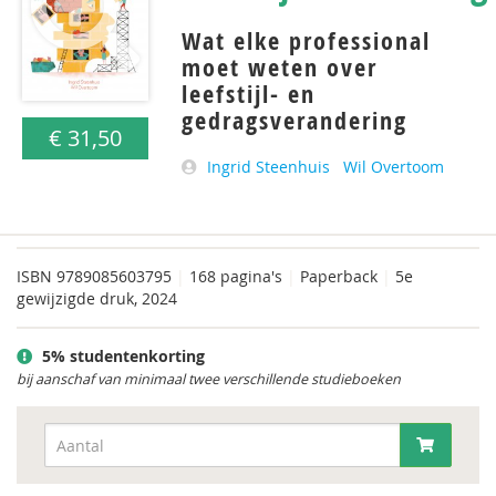
Wat elke professional
moet weten over
leefstijl- en
gedragsverandering
€ 31,50
Ingrid Steenhuis
Wil Overtoom
ISBN
9789085603795
|
168 pagina's
|
Paperback
|
5e
gewijzigde druk, 2024
5% studentenkorting
bij aanschaf van minimaal twee verschillende studieboeken