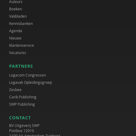
Auteurs
Boeken
Vakbladen
Kennisbanken
Agenda
Nieuws
Klantenservice
Vacatures
PARTNERS
Logacom Congressen
Logavak Opleidingsgroep
Zesbee
Carib Publishing
SWP Publishing
CONTACT
BV Uitgeverij SWP
Postbus 12010
1100 AA Amsterdam-Zuidoost