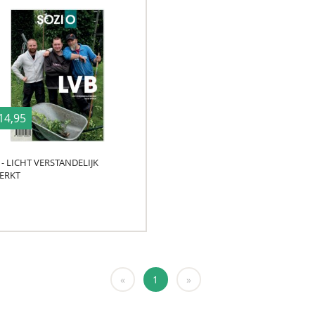
14,95
 - LICHT VERSTANDELIJK
ERKT
«
1
»