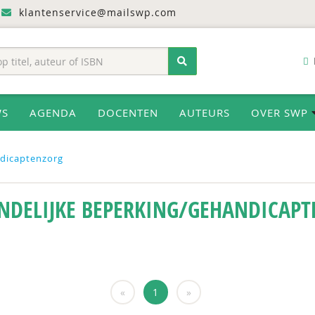
klantenservice@mailswp.com
WS
AGENDA
DOCENTEN
AUTEURS
OVER SWP
ndicaptenzorg
NDELIJKE BEPERKING/GEHANDICAP
«
1
»