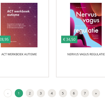
28,95
€ 34,50
ACT WERKBOEK AUTISME
NERVUS VAGUS REGULATIE
«
1
2
3
4
5
6
7
»