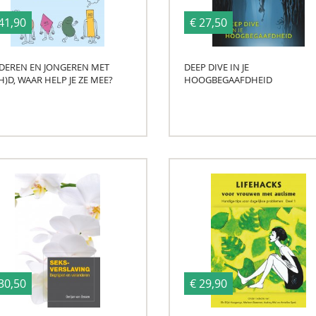
41,90
€ 27,50
DEREN EN JONGEREN MET
DEEP DIVE IN JE
H)D, WAAR HELP JE ZE MEE?
HOOGBEGAAFDHEID
30,50
€ 29,90