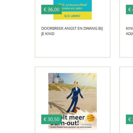
€ 36,00
€ 
DOORBREEK ANGST EN DWANG BIJ
KIN
JE KIND
AD(
€ 30,50
€ 