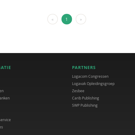
«
1
»
GATIE
PARTNERS
Logacom Congressen
Logavak Opleidingsgroep
en
Zesbee
anken
Carib Publishing
SWP Publishing
service
es