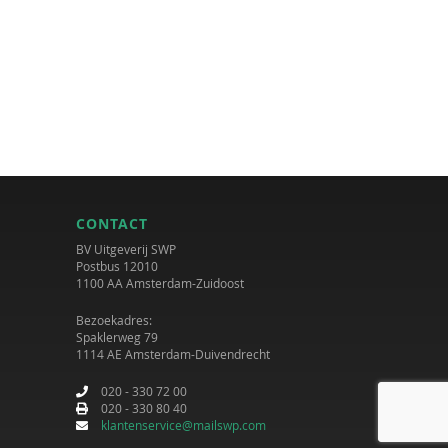
CONTACT
BV Uitgeverij SWP
Postbus 12010
1100 AA Amsterdam-Zuidoost
Bezoekadres:
Spaklerweg 79
1114 AE Amsterdam-Duivendrecht
020 - 330 72 00
020 - 330 80 40
klantenservice@mailswp.com