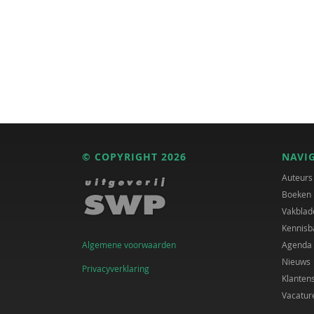
© COPYRIGHT 2026
NAVI
Auteurs
Boeken
Vakblad
Kennisb
Algemene voorwaarden
Agenda
Nieuws
Privacyverklaring
Klanten
Vacatur