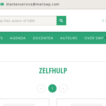
klantenservice@mailswp.com
WS
AGENDA
DOCENTEN
AUTEURS
OVER SWP
ZELFHULP
«
1
»