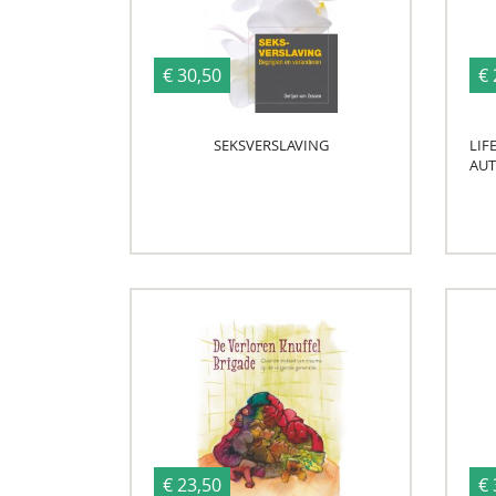
€ 30,50
€ 
SEKSVERSLAVING
LIF
AUT
€ 23,50
€ 