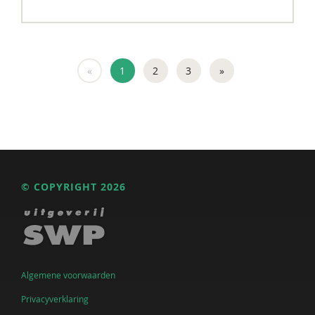
«
1
2
3
»
© COPYRIGHT 2026
Algemene voorwaarden
Privacyverklaring