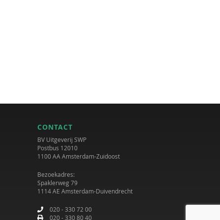
CONTACT
BV Uitgeverij SWP
Postbus 12010
1100 AA Amsterdam-Zuidoost
Bezoekadres:
Spaklerweg 79
1114 AE Amsterdam-Duivendrecht
020 - 330 72 00
020 - 330 80 40