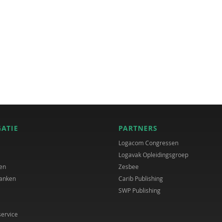
GATIE
PARTNERS
Logacom Congressen
Logavak Opleidingsgroep
en
Zesbee
anken
Carib Publishing
SWP Publishing
service