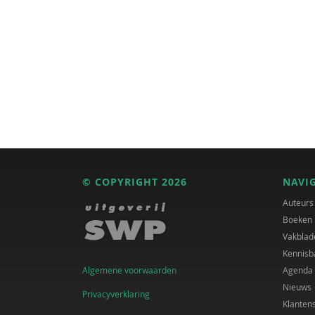
© COPYRIGHT 2026
NAVI
Auteurs
Boeken
Vakblad
Kennisb
Algemene voorwaarden
Agenda
Nieuws
Privacyverklaring
Klanten