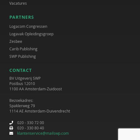
Vacatures
PARTNERS
Logacom Congressen
Logavak Opleidingsgroep
Zesbee
Carib Publishing
SWP Publishing
CONTACT
BV Uitgeverij SWP
Postbus 12010
1100 AA Amsterdam-Zuidoost
Bezoekadres:
Spaklerweg 79
1114 AE Amsterdam-Duivendrecht
020 - 330 72 00
020 - 330 80 40
klantenservice@mailswp.com