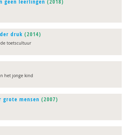
jn geen leerlingen
(2018)
nder druk
(2014)
de toetscultuur
n het jonge kind
r grote mensen
(2007)