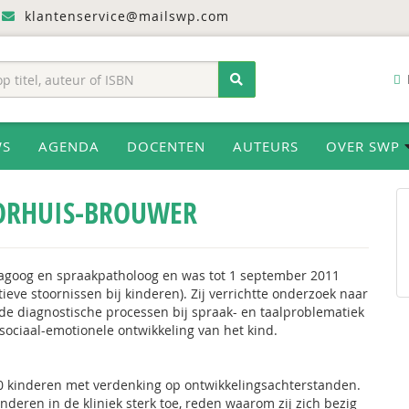
klantenservice@mailswp.com
WS
AGENDA
DOCENTEN
AUTEURS
OVER SWP
ORHUIS-BROUWER
dagoog en spraakpatholoog en was tot 1 september 2011
e stoornissen bij kinderen). Zij verrichtte onderzoek naar
de diagnostische processen bij spraak- en taalproblematiek
ociaal-emotionele ontwikkeling van het kind.
0 kinderen met verdenking op ontwikkelingsachterstanden.
nderen in de kliniek sterk toe, reden waarom zij zich bezig