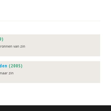
9)
bronnen van zin
nden
(2005)
naar zin