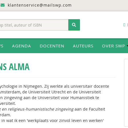
klantenservice@mailswp.com
WS
AGENDA
DOCENTEN
AUTEURS
OVER SWP
NS ALMA
hologie in Nijmegen. Zij werkte als universitair docente
Amsterdam, de Universiteit Utrecht en de Universiteit
en zingeving aan de Universiteit voor Humanistiek te
versiteit.
g en religieus-humanistische zingeving
aan de Faculteit
erdam.
 in wat ik een 'werkplaats voor zinvol leven en werken'