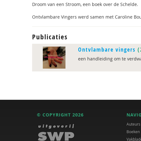
Droom van een Stroom, een boek over de Schelde.
Ontvlambare Vingers werd samen met Caroline Bo
Publicaties
Ontvlambare vingers
(
een handleiding om te verdwa
© COPYRIGHT 2026
NAVI
Auteurs
Boeken
Vakblad