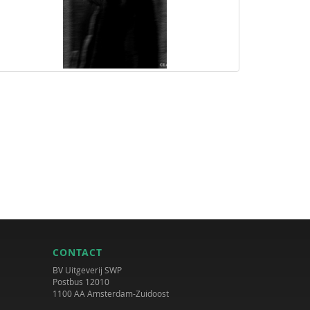
CONTACT
BV Uitgeverij SWP
Postbus 12010
1100 AA Amsterdam-Zuidoost