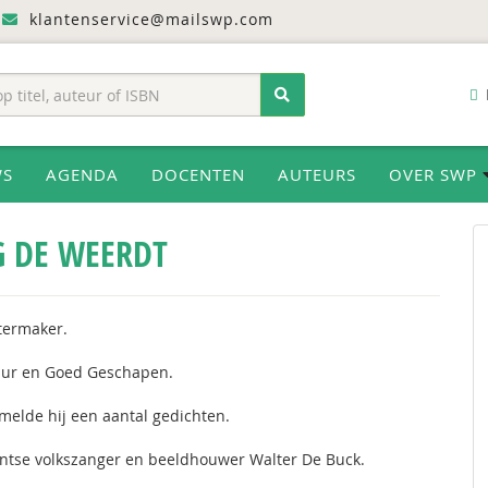
klantenservice@mailswp.com
WS
AGENDA
DOCENTEN
AUTEURS
OVER SWP
 DE WEERDT
termaker.
ur en Goed Geschapen.
amelde hij een aantal gedichten.
 Gentse volkszanger en beeldhouwer Walter De Buck.