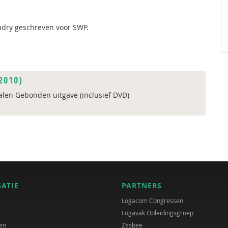
udry geschreven voor SWP.
2010)
len Gebonden uitgave (inclusief DVD)
GATIE
PARTNERS
Logacom Congressen
Logavak Opleidingsgroep
en
Zesbee