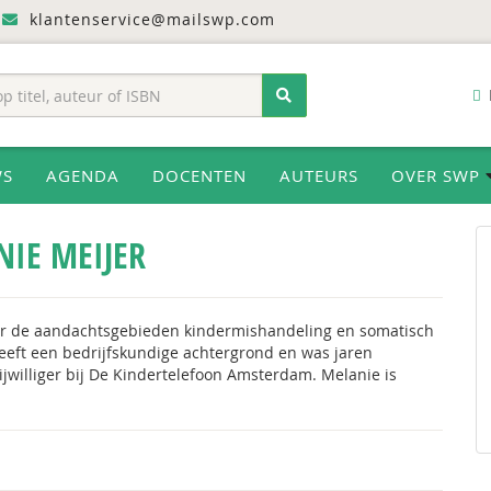
klantenservice@mailswp.com
WS
AGENDA
DOCENTEN
AUTEURS
OVER SWP
IE MEIJER
eer de aandachtsgebieden kindermishandeling en somatisch
heeft een bedrijfskundige achtergrond en was jaren
ijwilliger bij De Kindertelefoon Amsterdam. Melanie is