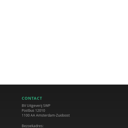
CONTACT
BV Uitgeverij SWP
Postbus 12010
1100 AA Amsterdam-Zuidoost
Bezoekadres: