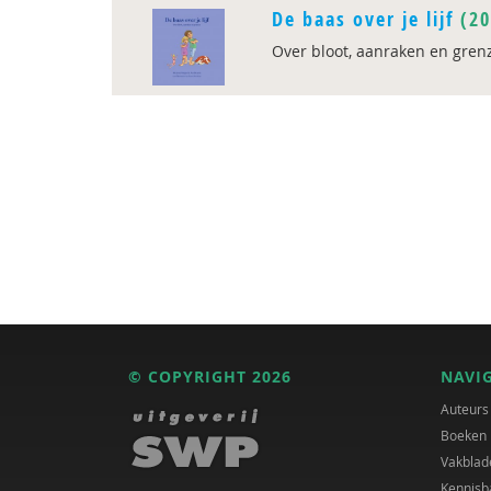
De baas over je lijf
(20
Over bloot, aanraken en gren
© COPYRIGHT 2026
NAVI
Auteurs
Boeken
Vakblad
Kennisb