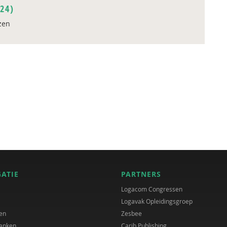
24)
zen
GATIE
PARTNERS
Logacom Congressen
Logavak Opleidingsgroep
en
Zesbee
anken
Carib Publishing