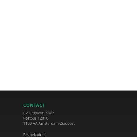
CONTACT
BV Uitgeverij SWP
Postbus 12010
1100 AA Amsterdam-Zuidoost
Bezoekadres: