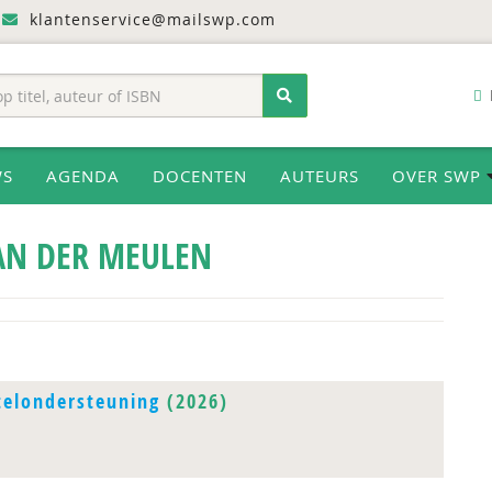
klantenservice@mailswp.com
WS
AGENDA
DOCENTEN
AUTEURS
OVER SWP
AN DER MEULEN
telondersteuning
(2026)