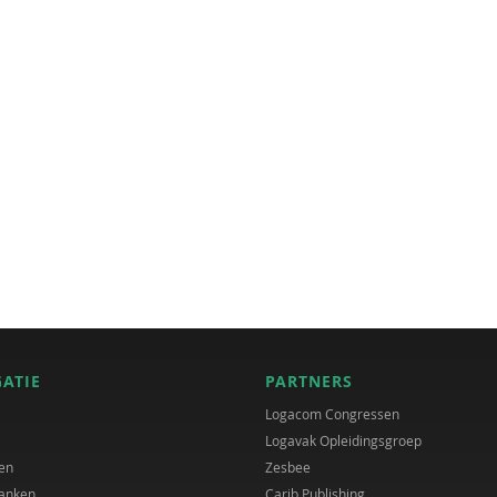
GATIE
PARTNERS
Logacom Congressen
Logavak Opleidingsgroep
en
Zesbee
anken
Carib Publishing