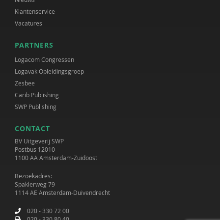
Klantenservice
Vacatures
PARTNERS
Logacom Congressen
Logavak Opleidingsgroep
Zesbee
Carib Publishing
SWP Publishing
CONTACT
BV Uitgeverij SWP
Postbus 12010
1100 AA Amsterdam-Zuidoost
Bezoekadres:
Spaklerweg 79
1114 AE Amsterdam-Duivendrecht
020 - 330 72 00
020 - 330 80 40