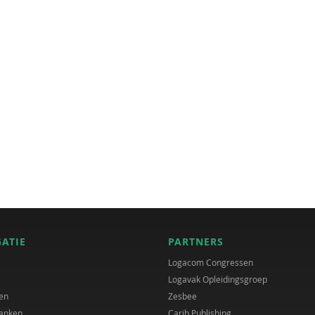
GATIE
PARTNERS
Logacom Congressen
Logavak Opleidingsgroep
en
Zesbee
anken
Carib Publishing