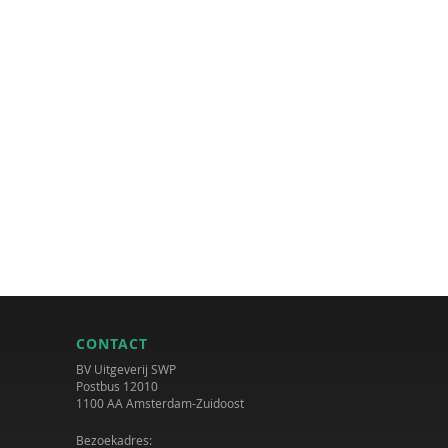
CONTACT
BV Uitgeverij SWP
Postbus 12010
1100 AA Amsterdam-Zuidoost
Bezoekadres: