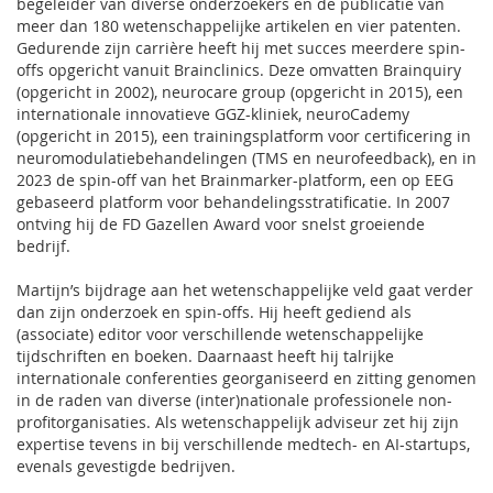
begeleider van diverse onderzoekers en de publicatie van
meer dan 180 wetenschappelijke artikelen en vier patenten.
Gedurende zijn carrière heeft hij met succes meerdere spin-
offs opgericht vanuit Brainclinics. Deze omvatten Brainquiry
(opgericht in 2002), neurocare group (opgericht in 2015), een
internationale innovatieve GGZ-kliniek, neuroCademy
(opgericht in 2015), een trainingsplatform voor certificering in
neuromodulatiebehandelingen (TMS en neurofeedback), en in
2023 de spin-off van het Brainmarker-platform, een op EEG
gebaseerd platform voor behandelingsstratificatie. In 2007
ontving hij de FD Gazellen Award voor snelst groeiende
bedrijf.
Martijn’s bijdrage aan het wetenschappelijke veld gaat verder
dan zijn onderzoek en spin-offs. Hij heeft gediend als
(associate) editor voor verschillende wetenschappelijke
tijdschriften en boeken. Daarnaast heeft hij talrijke
internationale conferenties georganiseerd en zitting genomen
in de raden van diverse (inter)nationale professionele non-
profitorganisaties. Als wetenschappelijk adviseur zet hij zijn
expertise tevens in bij verschillende medtech- en AI-startups,
evenals gevestigde bedrijven.