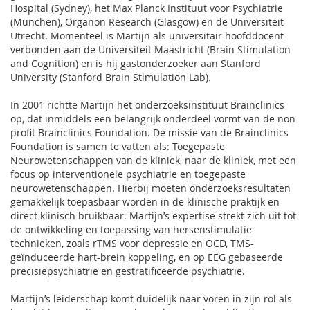
Hospital (Sydney), het Max Planck Instituut voor Psychiatrie
(München), Organon Research (Glasgow) en de Universiteit
Utrecht. Momenteel is Martijn als universitair hoofddocent
verbonden aan de Universiteit Maastricht (Brain Stimulation
and Cognition) en is hij gastonderzoeker aan Stanford
University (Stanford Brain Stimulation Lab).
In 2001 richtte Martijn het onderzoeksinstituut Brainclinics
op, dat inmiddels een belangrijk onderdeel vormt van de non-
profit Brainclinics Foundation. De missie van de Brainclinics
Foundation is samen te vatten als: Toegepaste
Neurowetenschappen van de kliniek, naar de kliniek, met een
focus op interventionele psychiatrie en toegepaste
neurowetenschappen. Hierbij moeten onderzoeksresultaten
gemakkelijk toepasbaar worden in de klinische praktijk en
direct klinisch bruikbaar. Martijn’s expertise strekt zich uit tot
de ontwikkeling en toepassing van hersenstimulatie
technieken, zoals rTMS voor depressie en OCD, TMS-
geïnduceerde hart-brein koppeling, en op EEG gebaseerde
precisiepsychiatrie en gestratificeerde psychiatrie.
Martijn’s leiderschap komt duidelijk naar voren in zijn rol als