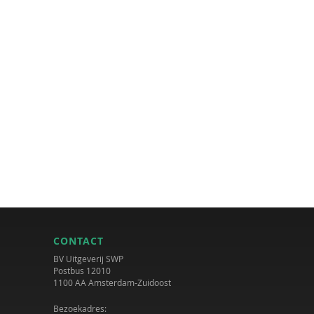
CONTACT
BV Uitgeverij SWP
Postbus 12010
1100 AA Amsterdam-Zuidoost
Bezoekadres: