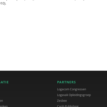
10).
GATIE
PARTNERS
Logacom Congressen
Logavak Opleidingsgroep
en
Zesbee
anken
Carib Publishing