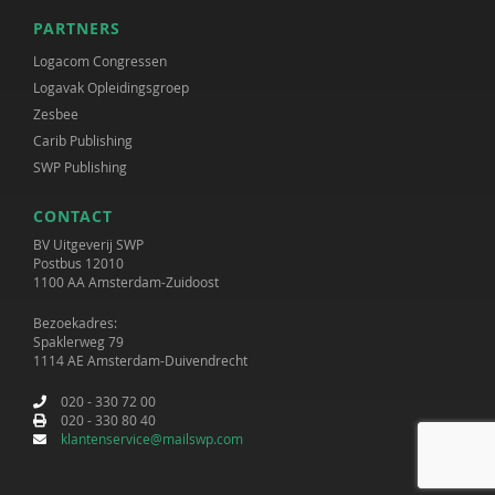
PARTNERS
Logacom Congressen
Logavak Opleidingsgroep
Zesbee
Carib Publishing
SWP Publishing
CONTACT
BV Uitgeverij SWP
Postbus 12010
1100 AA Amsterdam-Zuidoost
Bezoekadres:
Spaklerweg 79
1114 AE Amsterdam-Duivendrecht
020 - 330 72 00
020 - 330 80 40
klantenservice@mailswp.com