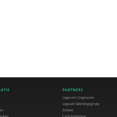
GATIE
PARTNERS
Logacom Congressen
Logavak Opleidingsgroep
en
Zesbee
anken
Carib Publishing