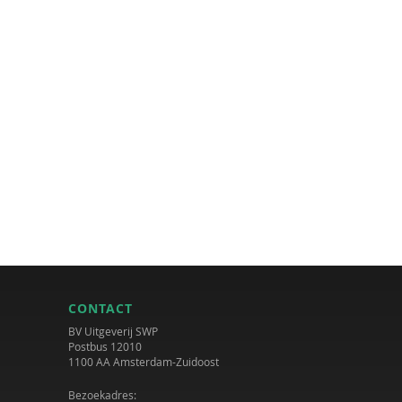
CONTACT
BV Uitgeverij SWP
Postbus 12010
1100 AA Amsterdam-Zuidoost
Bezoekadres: