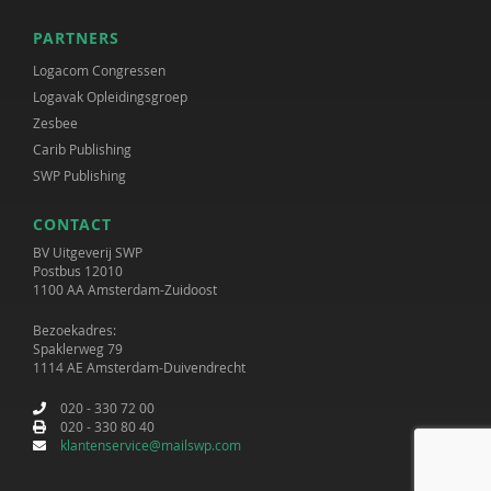
PARTNERS
Logacom Congressen
Logavak Opleidingsgroep
Zesbee
Carib Publishing
SWP Publishing
CONTACT
BV Uitgeverij SWP
Postbus 12010
1100 AA Amsterdam-Zuidoost
Bezoekadres:
Spaklerweg 79
1114 AE Amsterdam-Duivendrecht
020 - 330 72 00
020 - 330 80 40
klantenservice@mailswp.com