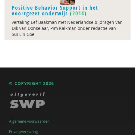
Positive Behavior Support in het
voortgezet onderwijs
(2014)
vertaling Eef Baakman met Nederlandse bijdragen van
Dik van Donselaar, Pim Kalkman onder redactie van
Sui Lin Goei
© COPYRIGHT 2026
Algemene voorwaarden
Privacyverklaring