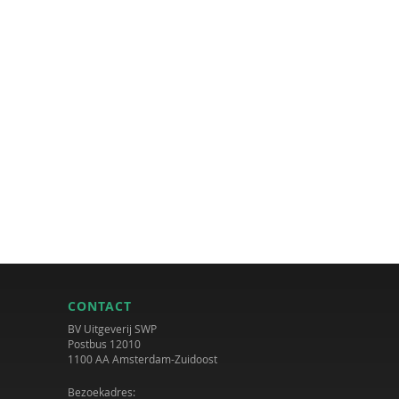
CONTACT
BV Uitgeverij SWP
Postbus 12010
1100 AA Amsterdam-Zuidoost
Bezoekadres: