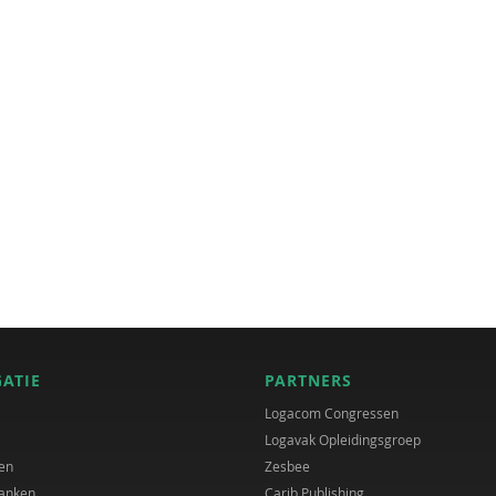
GATIE
PARTNERS
Logacom Congressen
Logavak Opleidingsgroep
en
Zesbee
anken
Carib Publishing