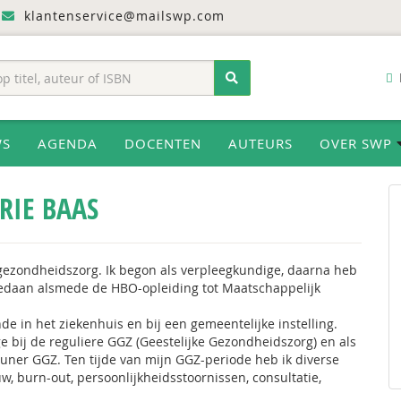
klantenservice@mailswp.com
WS
AGENDA
DOCENTEN
AUTEURS
OVER SWP
RIE BAAS
 gezondheidszorg. Ik begon als verpleegkundige, daarna heb
 gedaan alsmede de HBO-opleiding tot Maatschappelijk
e in het ziekenhuis en bij een gemeentelijke instelling.
e bij de reguliere GGZ (Geestelijke Gezondheidszorg) en als
teuner GGZ. Ten tijde van mijn GGZ-periode heb ik diverse
w, burn-out, persoonlijkheidsstoornissen, consultatie,