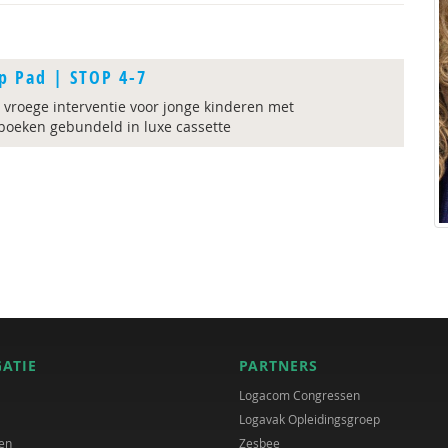
p Pad | STOP 4-7
vroege interventie voor jonge kinderen met
boeken gebundeld in luxe cassette
GATIE
PARTNERS
Logacom Congressen
Logavak Opleidingsgroep
en
Zesbee