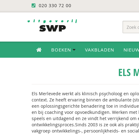
020 330 72 00
BOEKEN
VAKBLADEN
NIEU
ELS 
Els Merlevede werkt als klinisch psycholoog en op
context. Ze heeft ervaring binnen de ambulante (sto
een oplossingsgerichte benadering toe in individu
en bij coaching voor opvoedkundigen. Werken met k
speels en uitdagend en ze vindt het verrijkend om
ontwikkelingsproces.Sinds 2003 is ze ook als prakt
vakgroep ontwikkelings-, persoonlijkheids- en socia