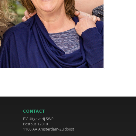
CONTACT
BV Uitgeverij SWP
Postbus 12010
1100 AA Amsterdam-Zuidoost