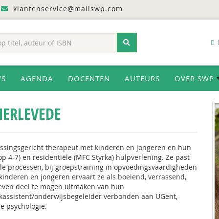
klantenservice@mailswp.com
WS
AGENDA
DOCENTEN
AUTEURS
OVER SWP
MERLEVEDE
lossingsgericht therapeut met kinderen en jongeren en hun
p 4-7) en residentiële (MFC Styrka) hulpverlening. Ze past
ele processen, bij groepstraining in opvoedingsvaardigheden
inderen en jongeren ervaart ze als boeiend, verrassend,
 even deel te mogen uitmaken van hun
ijkassistent/onderwijsbegeleider verbonden aan UGent,
le psychologie.