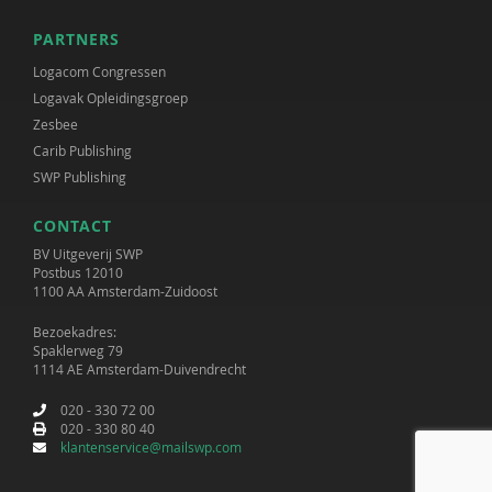
PARTNERS
Logacom Congressen
Logavak Opleidingsgroep
Zesbee
Carib Publishing
SWP Publishing
CONTACT
BV Uitgeverij SWP
Postbus 12010
1100 AA Amsterdam-Zuidoost
Bezoekadres:
Spaklerweg 79
1114 AE Amsterdam-Duivendrecht
020 - 330 72 00
020 - 330 80 40
klantenservice@mailswp.com