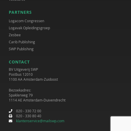
PARTNERS
Logacom Congressen
Logavak Opleidingsgroep
Zesbee
Carib Publishing
SWP Publishing
CONTACT
BV Uitgeverij SWP
Postbus 12010
1100 AA Amsterdam-Zuidoost
Bezoekadres:
Spaklerweg 79
1114 AE Amsterdam-Duivendrecht
020 - 330 72 00
020 - 330 80 40
klantenservice@mailswp.com