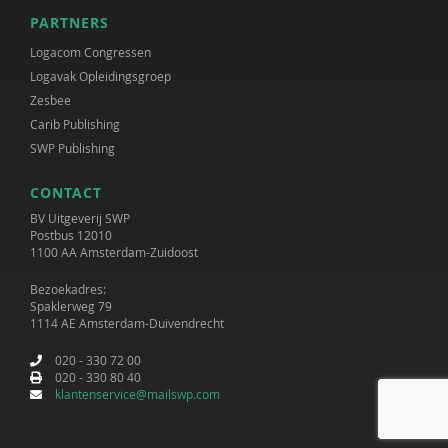
PARTNERS
Logacom Congressen
Logavak Opleidingsgroep
Zesbee
Carib Publishing
SWP Publishing
CONTACT
BV Uitgeverij SWP
Postbus 12010
1100 AA Amsterdam-Zuidoost
Bezoekadres:
Spaklerweg 79
1114 AE Amsterdam-Duivendrecht
020 - 330 72 00
020 - 330 80 40
klantenservice@mailswp.com