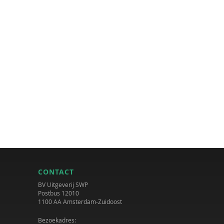
CONTACT
BV Uitgeverij SWP
Postbus 12010
1100 AA Amsterdam-Zuidoost
Bezoekadres: