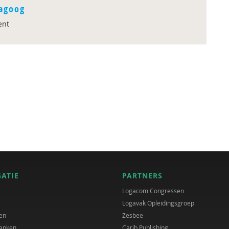
-agoog
ent
GATIE
PARTNERS
Logacom Congressen
Logavak Opleidingsgroep
en
Zesbee
anken
Carib Publishing