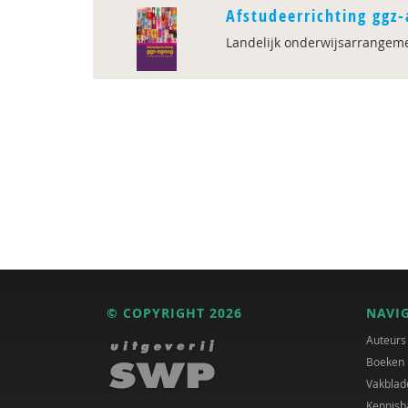
Afstudeerrichting ggz
Landelijk onderwijsarrangem
© COPYRIGHT 2026
NAVI
Auteurs
Boeken
Vakblad
Kennisb