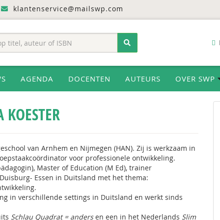
klantenservice@mailswp.com
WS
AGENDA
DOCENTEN
AUTEURS
OVER SWP
A KOESTER
geschool van Arnhem en Nijmegen (HAN). Zij is werkzaam in
epstaakcoördinator voor professionele ontwikkeling.
lpädagogin), Master of Education (M Ed), trainer
 Duisburg- Essen in Duitsland met het thema:
twikkeling.
g in verschillende settings in Duitsland en werkt sinds
uits
Schlau Quadrat = anders
en een in het Nederlands
Slim