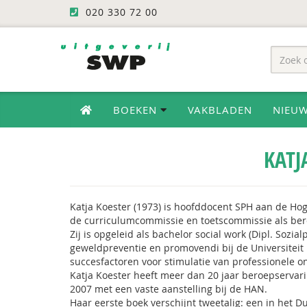
020 330 72 00
BOEKEN
VAKBLADEN
NIEU
KATJ
Katja Koester (1973) is hoofddocent SPH aan de Ho
de curriculumcommissie en toetscommissie als bero
Zij is opgeleid als bachelor social work (Dipl. Sozia
geweldpreventie en promovendi bij de Universiteit
succesfactoren voor stimulatie van professionele on
Katja Koester heeft meer dan 20 jaar beroepservarin
2007 met een vaste aanstelling bij de HAN.
Haar eerste boek verschijnt tweetalig: een in het D