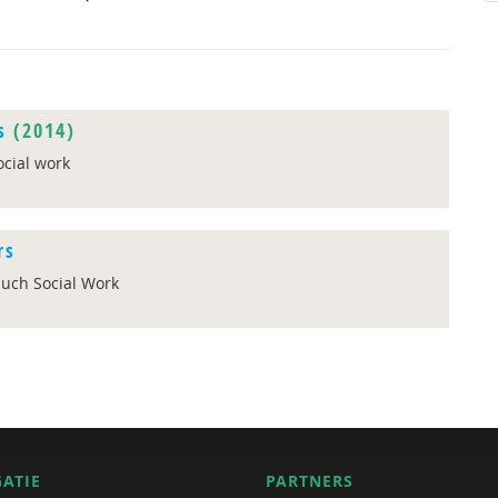
s
(2014)
ocial work
rs
buch Social Work
GATIE
PARTNERS