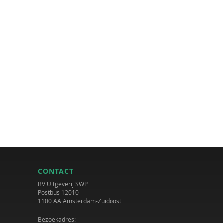
CONTACT
BV Uitgeverij SWP
Postbus 12010
1100 AA Amsterdam-Zuidoost
Bezoekadres: