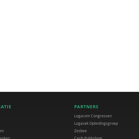
GATIE
PARTNERS
Logacom Congressen
Logavak Opleidingsgroep
en
Zesbee
anken
Carib Publishing