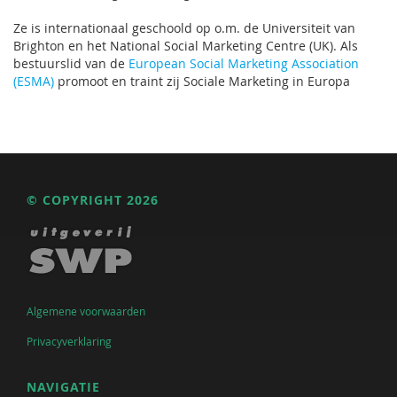
Ze is internationaal geschoold op o.m. de Universiteit van
Brighton en het National Social Marketing Centre (UK). Als
bestuurslid van de
European Social Marketing Association
(ESMA)
promoot en traint zij Sociale Marketing in Europa
© COPYRIGHT 2026
Algemene voorwaarden
Privacyverklaring
NAVIGATIE