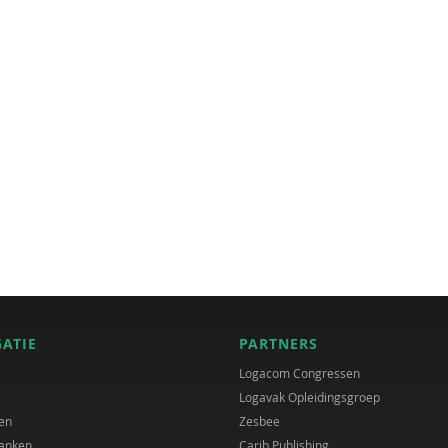
GATIE
PARTNERS
Logacom Congressen
Logavak Opleidingsgroep
en
Zesbee
anken
Carib Publishing