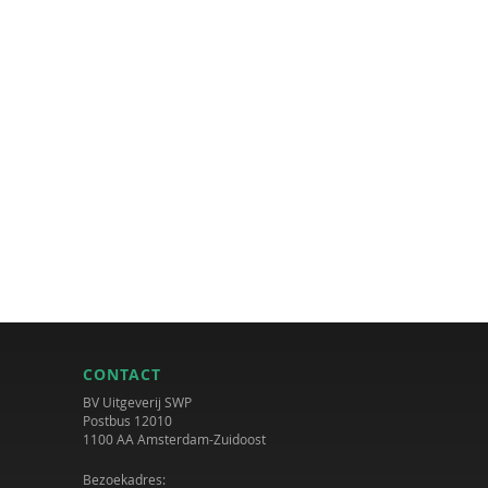
CONTACT
BV Uitgeverij SWP
Postbus 12010
1100 AA Amsterdam-Zuidoost
Bezoekadres: