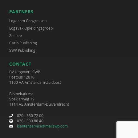
PARTNERS
Logacom Congressen
Logavak Opleidingsgroep
Zesbee
Carib Publishing
SWP Publishing
CONTACT
BV Uitgeverij SWP
Postbus 12010
1100 AA Amsterdam-Zuidoost
Bezoekadres:
Spaklerweg 79
1114 AE Amsterdam-Duivendrecht
020 - 330 72 00
020 - 330 80 40
klantenservice@mailswp.com