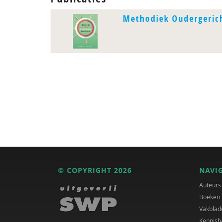
Methodiek Oudergeric
© COPYRIGHT 2026
NAVI
Auteurs
Boeken
Vakblad
Kennisb