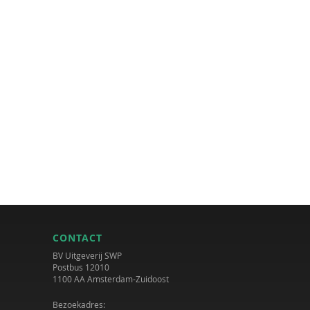
CONTACT
BV Uitgeverij SWP
Postbus 12010
1100 AA Amsterdam-Zuidoost
Bezoekadres: