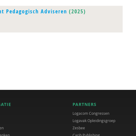
ht Pedagogisch Adviseren
(2025)
GATIE
PARTNERS
Logacom Congressen
Logavak Opleidingsgroep
en
Zesbee
anken
Carib Publishing