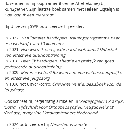
Bovendien is hij looptrainer (licentie Atletiekunie) bij
Run2gether. Zijn laatste boek samen met Heleen Ligtelijn is
Hoe loop ik een marathon?
.
Bij Uitgeverij SWP publiceerde hij eerder:
In 2022:
10 Kilometer hardlopen. Trainingsprogramma naar
een wedstrijd van 10 kilometer.
In 2021:
Hoe word ik een goede hardlooptrainer? Didactiek
van effectieve duurlooptraining
.
In 2018:
Heerlijk hardlopen. Theorie en praktijk van goed
gedoseerde duurlooptraining
.
In 2009:
Meten = weten? Bouwen aan een wetenschappelijke
en effectieve jeugdzorg
.
In 1996 het uitverkochte
Crisisinterventie. Basisboek voor de
jeugdzorg
.
Ook schreef hij regelmatig artikelen in ‘
Pedagogiek in Praktijk
’,
‘
Sozio
’, ‘
Tijdschrift voor Orthopedagogiek
’, ‘
Jeugdbeleid
’ en
‘
ProLoop, magazine Hardlooptrainers Nederland
’.
In 2024 publiceerde hij
Nederlands laatste