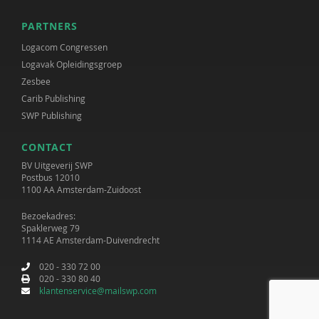
PARTNERS
Logacom Congressen
Logavak Opleidingsgroep
Zesbee
Carib Publishing
SWP Publishing
CONTACT
BV Uitgeverij SWP
Postbus 12010
1100 AA Amsterdam-Zuidoost
Bezoekadres:
Spaklerweg 79
1114 AE Amsterdam-Duivendrecht
020 - 330 72 00
020 - 330 80 40
klantenservice@mailswp.com