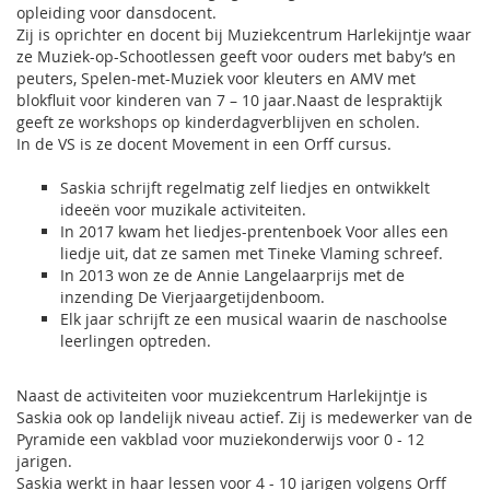
opleiding voor dansdocent.
Zij is oprichter en docent bij Muziekcentrum Harlekijntje waar
ze Muziek-op-Schootlessen geeft voor ouders met baby’s en
peuters, Spelen-met-Muziek voor kleuters en AMV met
blokfluit voor kinderen van 7 – 10 jaar.Naast de lespraktijk
geeft ze workshops op kinderdagverblijven en scholen.
In de VS is ze docent Movement in een Orff cursus.
Saskia schrijft regelmatig zelf liedjes en ontwikkelt
ideeën voor muzikale activiteiten.
In 2017 kwam het liedjes-prentenboek Voor alles een
liedje uit, dat ze samen met Tineke Vlaming schreef.
In 2013 won ze de Annie Langelaarprijs met de
inzending De Vierjaargetijdenboom.
Elk jaar schrijft ze een musical waarin de naschoolse
leerlingen optreden.
Naast de activiteiten voor muziekcentrum Harlekijntje is
Saskia ook op landelijk niveau actief. Zij is medewerker van de
Pyramide een vakblad voor muziekonderwijs voor 0 - 12
jarigen.
Saskia werkt in haar lessen voor 4 - 10 jarigen volgens Orff