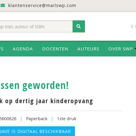
klantenservice@mailswp.com
WS
AGENDA
DOCENTEN
AUTEURS
OVER SWP
ssen geworden!
k op dertig jaar kinderopvang
5600626
|
Paperback
|
1ste druk
GAVE IS DIGITAAL BESCHIKBAAR