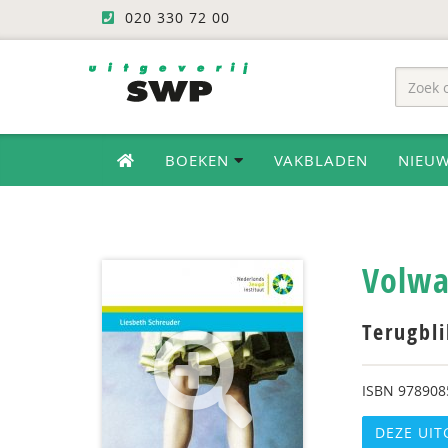
020 330 72 00
BOEKEN
VAKBLADEN
NIEU
Volwa
Terugbli
ISBN
978908
DEZE UIT