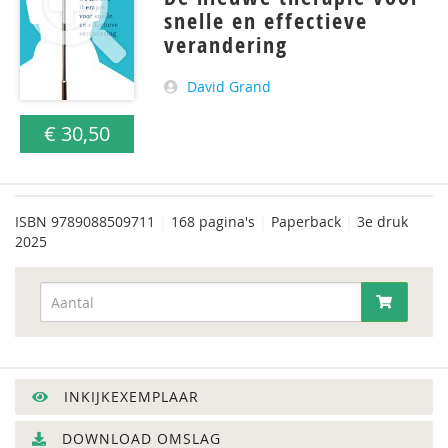
snelle en effectieve
verandering
David Grand
€ 30,50
ISBN
9789088509711
|
168 pagina's
|
Paperback
|
3e druk
2025
INKIJKEXEMPLAAR
DOWNLOAD OMSLAG