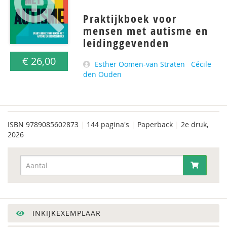
Praktijkboek voor
mensen met autisme en
leidinggevenden
€ 26,00
Esther Oomen-van Straten
Cécile
den Ouden
ISBN
9789085602873
|
144 pagina's
|
Paperback
|
2e druk,
2026
INKIJKEXEMPLAAR