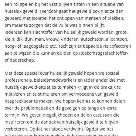
een rol spelen bij het vast blijven zitten in een situatie van
huiselijk geweld. Hierdoor gaat het geweld ook niet zelden
gepaard met isolatie: het ontlopen van mensen of plekken,
om maar te zorgen dat de vuile was binnen blijft.
Iedereen kan slachtoffer van huiselijk geweld worden, groot,
klein, dik, dun, man, vrouw, kinderen, autochtoon, allochtoon,
hoog- of laagopgeleid etc. Toch zijn er bepaalde risicofactoren
aan te wijzen die kunnen duiden op (toekomstig) slachtoffer-
of daderschap.
Met deze special over huiselijk geweld hopen we sociaal
professionals, beleidsmedewerkers en ieder ander die met
huiselijk geweld-situaties te maken krijgt in de praktijk te
motiveren en te stimuleren om vermoedens van geweld
bespreekbaar te maken. We hopen kennis te kunnen delen
over de problematiek en de gevolgen op lange en korte
termijn. We geven mogelijkheden en delen casussen die
inspireren om de aanpak van huiselijk geweld te blijven
verbeteren. Opdat het taboe verdwijnt. Opdat we het
bespreekbaar kunnen maken. Iedereen moet weten dat