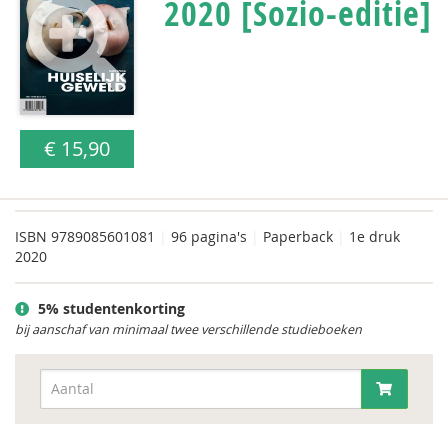
2020 [Sozio-editie]
€ 15,90
ISBN
9789085601081
|
96 pagina's
|
Paperback
|
1e druk
2020
5% studentenkorting
bij aanschaf van minimaal twee verschillende studieboeken