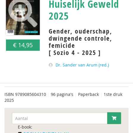
Huiselijk Geweld
2025
Gender, ouderschap,
dwingende controle,
femicide
€ 14,95
[ Sozio 4 - 2025 ]
Dr. Sander van Arum (red.)
ISBN
9789085604310
|
96 pagina's
|
Paperback
|
1ste druk
2025
E-book: