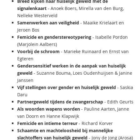
Breed kijken naar huiselijk geweld met de
signalenkaart
- Anoek Boers, Mirella van den Burg,
Nelleke Westerveld
Samenwerken aan veiligheid
- Maaike Krielaart en
Jeroen Bos
Femicide en genderstereotypering
- Isabelle Pordon
(Marjolein Aalbers)
Voorbij de schroom
- Marieke Ruinaard en Ernst van
Egteren
Gendersensitief werken in de aanpak van huiselijk
geweld
- Suzanne Bouma, Loes Oudenhuijsen & Janine
Janssen
Vijf stellingen over gender en huiselijk geweld
- Saskia
Daru
Partnergeweld tijdens de zwangerschap
- Edith Geurts
Als woorden wapens worden
- Pauline Aarten, Janne
van Doorn en Hanne Klapwijk
Femicide en intieme terreur
- Richard Korver
Schaamte en machteloosheid bij mannelijke
slachtoffers van huiselijk geweld
- Jony de Jong (Arosa)