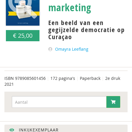
marketing
Een beeld van een
gegijzelde democratie op
€ 25,00
Curaçao
Omayra Leeflang
ISBN
9789085601456
|
172 pagina's
|
Paperback
|
2e druk
2021
INKIJKEXEMPLAAR