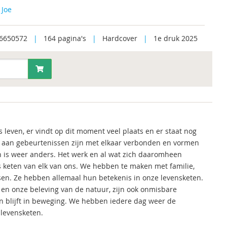
 Joe
6650572
|
164 pagina's
|
Hardcover
|
1e druk 2025
leven, er vindt op dit moment veel plaats en er staat nog
d aan gebeurtenissen zijn met elkaar verbonden en vormen
n is weer anders. Het werk en al wat zich daaromheen
ns keten van elk van ons. We hebben te maken met familie,
uisen. Ze hebben allemaal hun betekenis in onze levensketen.
en onze beleving van de natuur, zijn ook onmisbare
n blijft in beweging. We hebben iedere dag weer de
levensketen.