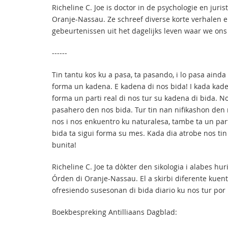
Richeline C. Joe is doctor in de psychologie en juri
Oranje-Nassau. Ze schreef diverse korte verhalen 
gebeurtenissen uit het dagelijks leven waar we on
------
Tin tantu kos ku a pasa, ta pasando, i lo pasa aind
forma un kadena. E kadena di nos bida! I kada kadena
forma un parti real di nos tur su kadena di bida. No
pasahero den nos bida. Tur tin nan nifikashon den
nos i nos enkuentro ku naturalesa, tambe ta un par
bida ta sigui forma su mes. Kada dia atrobe nos ti
bunita!
Richeline C. Joe ta dòkter den sikologia i alabes 
Órden di Oranje-Nassau. El a skirbi diferente kuen
ofresiendo susesonan di bida diario ku nos tur por
Boekbespreking Antilliaans Dagblad: