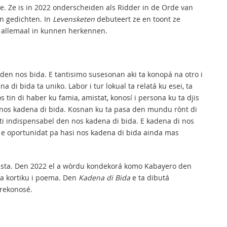
ste. Ze is in 2022 onderscheiden als Ridder in de Orde van
en gedichten. In
Levensketen
debuteert ze en toont ze
s allemaal in kunnen herkennen.
a den nos bida. E tantisimo susesonan aki ta konopá na otro i
 di bida ta uniko. Labor i tur lokual ta relatá ku esei, ta
s tin di haber ku famia, amistat, konosí i persona ku ta djis
 nos kadena di bida. Kosnan ku ta pasa den mundu rònt di
ti indispensabel den nos kadena di bida. E kadena di nos
n e oportunidat pa hasi nos kadena di bida ainda mas
hurista. Den 2022 el a wòrdu kondekorá komo Kabayero den
ta kortiku i poema. Den
Kadena di Bida
e ta dibutá
 rekonosé.