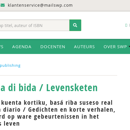
klantenservice@mailswp.com
WS
AGENDA
DOCENTEN
AUTEURS
OVER SWP
publishing
a di bida / Levensketen
kuenta kortiku, basá riba suseso real
 diario / Gedichten en korte verhalen,
rd op ware gebeurtenissen in het
s leven