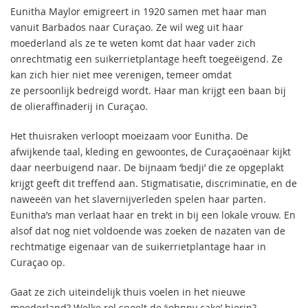
Eunitha Maylor emigreert in 1920 samen met haar man
vanuit Barbados naar Curaçao. Ze wil weg uit haar
moederland als ze te weten komt dat haar vader zich
onrechtmatig een suikerrietplantage heeft toegeëigend. Ze
kan zich hier niet mee verenigen, temeer omdat
ze persoonlijk bedreigd wordt. Haar man krijgt een baan bij
de olieraffinaderij in Curaçao.
Het thuisraken verloopt moeizaam voor Eunitha. De
afwijkende taal, kleding en gewoontes, de Curaçaoënaar kijkt
daar neerbuigend naar. De bijnaam ‘bedji’ die ze opgeplakt
krijgt geeft dit treffend aan. Stigmatisatie, discriminatie, en de
naweeën van het slavernijverleden spelen haar parten.
Eunitha’s man verlaat haar en trekt in bij een lokale vrouw. En
alsof dat nog niet voldoende was zoeken de nazaten van de
rechtmatige eigenaar van de suikerrietplantage haar in
Curaçao op.
Gaat ze zich uiteindelijk thuis voelen in het nieuwe
moederland? Welke rol speelt de ‘johnny cake’ hierin?