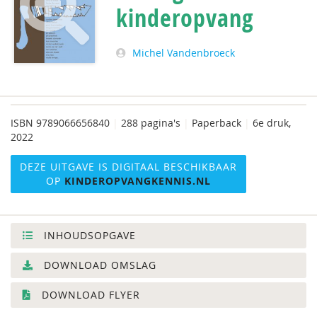
kinderopvang
Michel Vandenbroeck
ISBN
9789066656840
|
288 pagina's
|
Paperback
|
6e druk,
2022
DEZE UITGAVE IS DIGITAAL BESCHIKBAAR
OP
KINDEROPVANGKENNIS.NL
INHOUDSOPGAVE
DOWNLOAD OMSLAG
DOWNLOAD FLYER