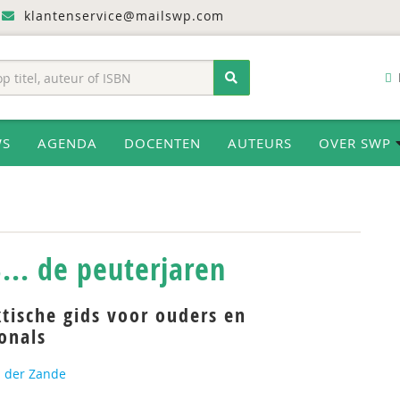
klantenservice@mailswp.com
WS
AGENDA
DOCENTEN
AUTEURS
OVER SWP
3... de peuterjaren
tische gids voor ouders en
onals
n der Zande