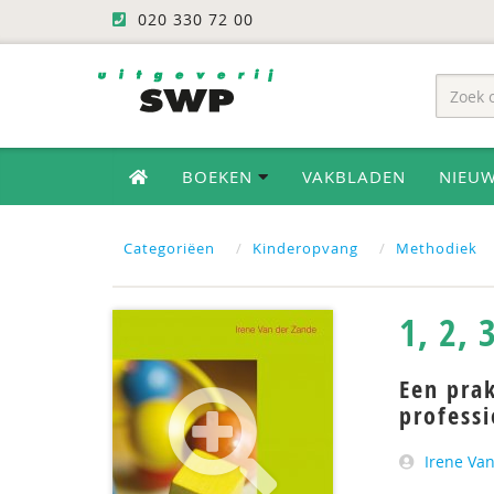
020 330 72 00
BOEKEN
VAKBLADEN
NIEU
Categoriëen
Kinderopvang
Methodiek
1, 2, 
Een prak
professi
Irene Va