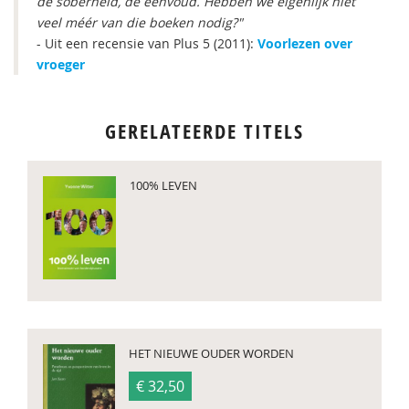
de soberheid, de eenvoud. Hebben we eigenlijk niet
veel méér van die boeken nodig?"
- Uit een recensie van Plus 5 (2011):
Voorlezen over
vroeger
GERELATEERDE TITELS
​100% LEVEN
HET NIEUWE OUDER WORDEN
€ 32,50